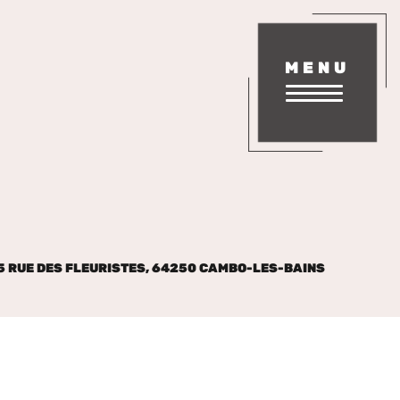
MENU
EVIS ? CONTACTEZ-NOUS !
73
5 RUE DES FLEURISTES, 64250 CAMBO-LES-BAINS